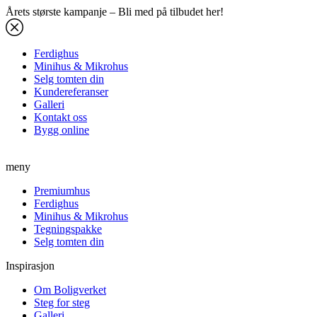
Årets største kampanje – Bli med på tilbudet her!
Ferdighus
Minihus & Mikrohus
Selg tomten din
Kundereferanser
Galleri
Kontakt oss
Bygg online
meny
Premiumhus
Ferdighus
Minihus & Mikrohus
Tegningspakke
Selg tomten din
Inspirasjon
Om Boligverket
Steg for steg
Galleri