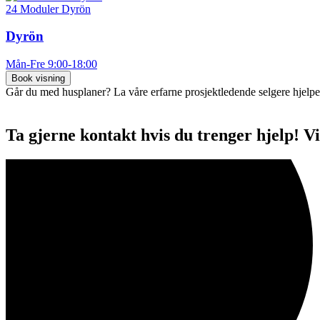
24 Moduler Dyrön
Dyrön
Mån-Fre 9:00-18:00
Book visning
Går du med husplaner? La våre erfarne prosjektledende selgere hjelpe
Ta gjerne kontakt hvis du trenger hjelp! Vi