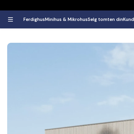
Ferdighus
Minihus & Mikrohus
Selg tomten din
Kund