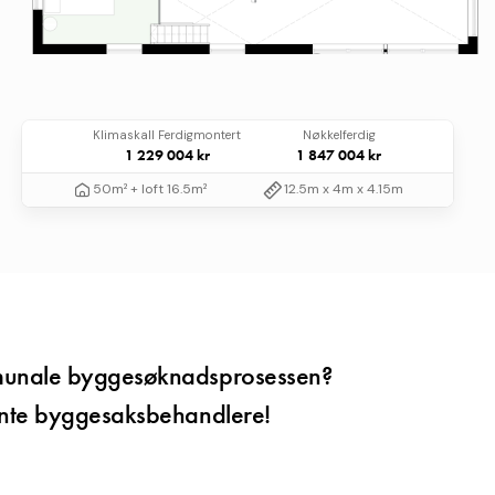
Klimaskall Ferdigmontert
Nøkkelferdig
1 229 004 kr
1 847 004 kr
50m² + loft 16.5m²
12.5m x 4m x 4.15m
mmunale byggesøknadsprosessen?
tente byggesaksbehandlere!