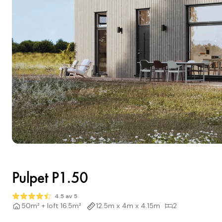
Pulpet P1.50
4.5 av 5
50m² + loft 16.5m²
12.5m x 4m x 4.15m
2