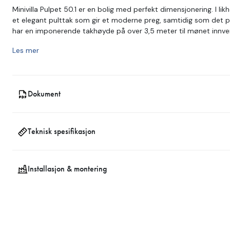
Minivilla Pulpet 50.1 er en bolig med perfekt dimensjonering. I l
et elegant pulttak som gir et moderne preg, samtidig som det pa
har en imponerende takhøyde på over 3,5 meter til mønet innve
Du kan velge mellom flere ulike planløsninger avhengig av hvorda
Les mer
for permanent bolig, og alle norske byggeregler er naturligvis op
plass med kran, noe som også gjør det mulig å flytte huset sen
Pulpet 50.1 – det åpenbare valget for deg som ønsker et solid 
helårsbolig!
Dokument
Teknisk spesifikasjon
Installasjon & montering