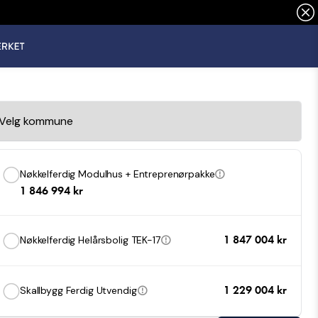
Nøkkelferdig Modulhus + Entreprenørpakke
1 846 994
kr
1 847 004
kr
Nøkkelferdig Helårsbolig TEK-17
1 229 004
kr
Skallbygg Ferdig Utvendig