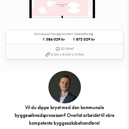
Klimaskall Ferdigmontert
Nøkkelferdig
1 386 029 kr
1 875 029 kr
52.56m²
6.5m x 8.0m x 4.15m
Vil du slippe bryet med den kommunale
byggesøknadsprosessen? Overlat arbeidet til våre
kompetente byggesaksbehandlere!