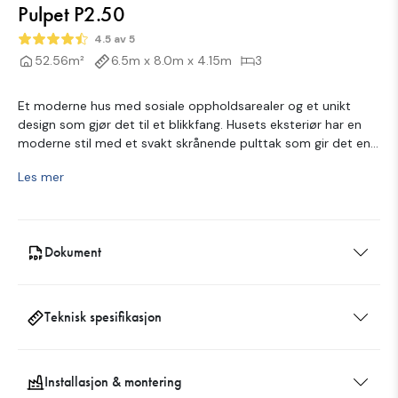
Pulpet P2.50
4.5 av 5
52.56m²
6.5m x 8.0m x 4.15m
3
Et moderne hus med sosiale oppholdsarealer og et unikt
design som gjør det til et blikkfang. Husets eksteriør har en
moderne stil med et svakt skrånende pulttak som gir det en
særegen karakter. Boligen byr på et fantastisk lysinnslipp
Les mer
takket være store vinduspartier og en imponerende takhøyde
– den innvendige høyden er på over 3,7 meter! Huset leveres i
to moduler som raskt og enkelt monteres på stedet.
Dokument
Teknisk spesifikasjon
Installasjon & montering