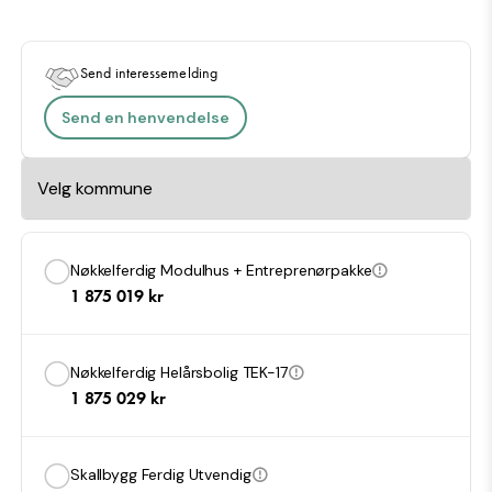
Send interessemelding
Send en henvendelse
Nøkkelferdig Modulhus + Entreprenørpakke
1 875 019
kr
Nøkkelferdig Helårsbolig TEK-17
1 875 029
kr
Skallbygg Ferdig Utvendig