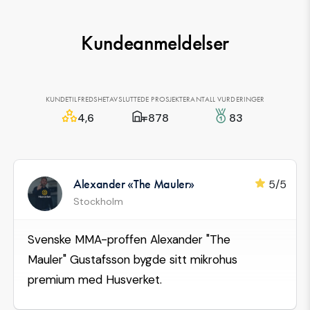
Kundeanmeldelser
KUNDETILFREDSHET
AVSLUTTEDE PROSJEKTER
ANTALL VURDERINGER
4,6
878
83
Alexander «The Mauler»
5/5
Stockholm
Svenske MMA-proffen Alexander "The
Mauler" Gustafsson bygde sitt mikrohus
premium med Husverket.