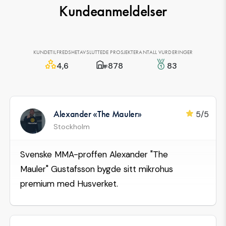
Kundeanmeldelser
KUNDETILFREDSHET
AVSLUTTEDE PROSJEKTER
ANTALL VURDERINGER
4,6
878
83
Alexander «The Mauler»
5/5
Stockholm
Svenske MMA-proffen Alexander "The
Mauler" Gustafsson bygde sitt mikrohus
premium med Husverket.