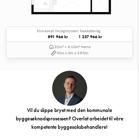
Klimaskall Ferdigmontert
Nøkkelferdig
891 966 kr
1 237 966 kr
30m² + 6.03m² hems
10m x 3m x 3.85m
Vil du slippe bryet med den kommunale
byggesøknadsprosessen? Overlat arbeidet til våre
kompetente byggesaksbehandlere!