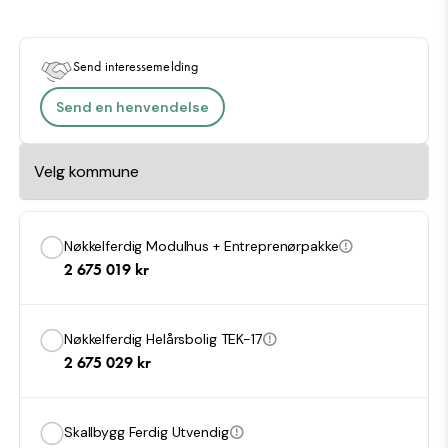
Klassisk 90.3 er en moderne bolig som passer perfekt for
både familier og par som ønsker et hjem med gjennomført
kvalitet og smarte løsninger. Vi hjelper deg gjerne med å velge
Send interessemelding
riktige materialer og farger, slik at huset harmonerer med det
miljøet du ønsker å plassere det i.
Send en henvendelse
Nøkkelferdig Modulhus + Entreprenørpakke
2 675 019
kr
Nøkkelferdig Helårsbolig TEK-17
2 675 029
kr
Skallbygg Ferdig Utvendig