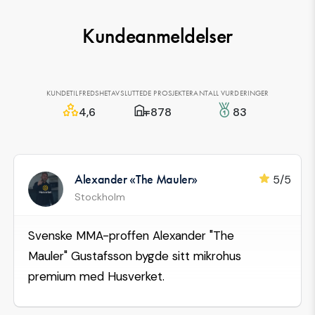
Kundeanmeldelser
KUNDETILFREDSHET
AVSLUTTEDE PROSJEKTER
ANTALL VURDERINGER
4,6
878
83
Alexander «The Mauler»
5/5
Stockholm
Svenske MMA-proffen Alexander "The
Mauler" Gustafsson bygde sitt mikrohus
premium med Husverket.