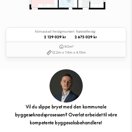
Klimaskall Ferdigmontert
Nøkkelferdig
2 129 029 kr
2 675 029 kr
90m²
12.2m x 7.4m x 4.15m
Vil du slippe bryet med den kommunale
byggesøknadsprosessen? Overlat arbeidet til våre
kompetente byggesaksbehandlere!