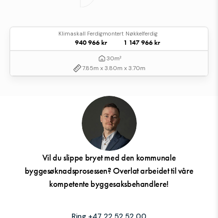
Klimaskall Ferdigmontert
Nøkkelferdig
940 966 kr
1 147 966 kr
30m²
7.85m x 3.80m x 3.70m
Vil du slippe bryet med den kommunale
byggesøknadsprosessen? Overlat arbeidet til våre
kompetente byggesaksbehandlere!
Ring +47 22 52 52 00