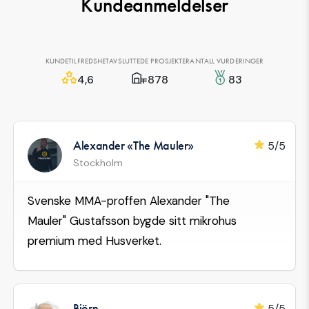
Kundeanmeldelser
KUNDETILFREDSHET
AVSLUTTEDE PROSJEKTER
ANTALL VURDERINGER
4,6
878
83
Alexander «The Mauler»
5/5
Stockholm
Svenske MMA-proffen Alexander "The
Mauler" Gustafsson bygde sitt mikrohus
premium med Husverket.
Björn
5/5